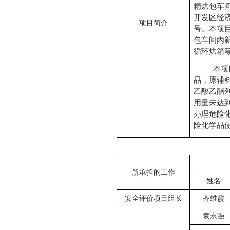
精烘包车间
开发区经济
项目简介
号。本项
包车间内
循环烘箱
本项
品，原辅
乙酸乙酯
用量未达
办理危险
险化学品
所承担的工作
姓名
安全评价项目组长
齐维霞
袁永强