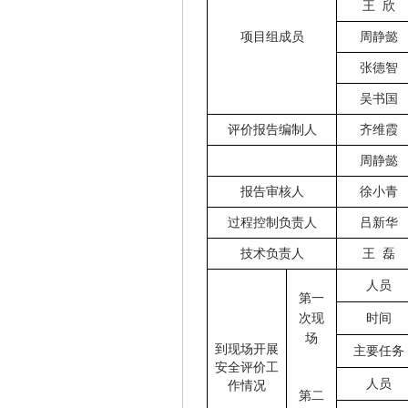
王
欣
项目组成员
周静懿
张德智
吴书国
评价报告编制人
齐维霞
周静懿
报告审核人
徐小青
过程控制负责人
吕新华
技术负责人
王
磊
人员
第一
次现
时间
场
到现场开展
主要任务
安全评价工
人员
作情况
第二