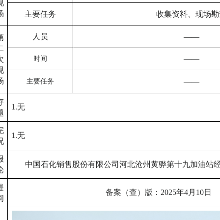
现
场
主要任务
收集资料、
现场勘
人员
——
第
二
——
次
时间
现
场
——
主要任务
存
1.无
题
完
1.无
况
报
中国石化销售股份有限公司河北沧州黄骅第十九加油站
论
提
备案（查）版：
2025
年
4
月
10
日
间