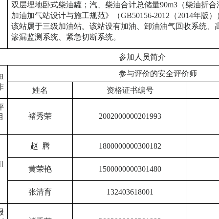
双层埋地卧式柴油罐；汽、柴油合计总储量90m3（柴油折合
加油加气站设计与施工规范》（GB50156-2012（2014年
该站属于三级加油站。该站设有加油、卸油油气回收系统、
渗漏监测系统、紧急切断系统。
参加人员简介
参与评价的安全评价师
担
作
姓名
资格证书编号
评
褚秀荣
2002000000201993
目
赵
腾
1800000000300182
组
黄荣艳
1500000000301480
张清育
132403618001
报