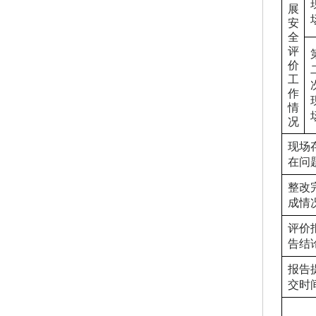
展
安
全
评
价
工
作
情
况
现场
在问
整改
成情
评价
告结
报告
交时