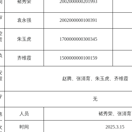
褚秀荣
2002000000201993
制
审
袁永强
2002000000100391
控
朱玉虎
1700000000300345
责
负
齐维霞
1500000000100159
安
程
赵腾、张清育、朱玉虎、齐维霞
专
无
人员
褚秀荣、张清育
第
一
时间
2025.3.15
次