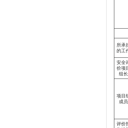
所承
的工
安全
价项
组长
项目
成员
评价