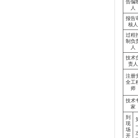
告编
人
报告
核人
过程
制负
人
技术
责人
注册
全工
师
技术
家
到
现
场
开