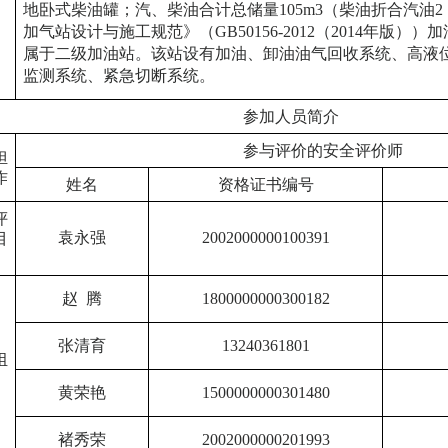
地卧式柴油罐；汽、柴油合计总储量105m3（柴油折合汽油
加气站设计与施工规范》（GB50156-2012（2014年版）
属于二级加油站。该站设有加油、卸油油气回收系统、高液
监测系统、紧急切断系统。
参加人员简介
参与评价的安全评价师
担
作
姓名
资格证书编号
评
袁永强
2002000000100391
目
赵
腾
1800000000300182
张清育
13240361801
组
黄荣艳
1500000000301480
褚秀荣
2002000000201993