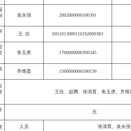
报
袁永强
2002000000100391
制
审
王
欣
S011013000110192000383
控
朱玉虎
1700000000300345
责
负
齐维霞
1500000000100159
安
程
王欣、赵腾、张清育、朱玉虎、齐维
专
无
人员
张清育、袁永强
第