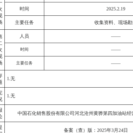
一
时间
2025.2.19
次
现
场
主要任务
收集资料、
现场勘
人员
——
第
二
——
次
时间
现
场
——
主要任务
存
1.无
题
完
1.无
况
报
中国石化销售股份有限公司河北沧州黄骅第四加油站经
论
提
备案（查）版：
2025
年
3
月
24
日