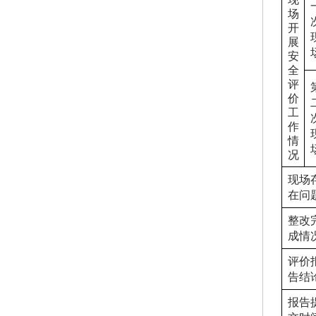
场
开
展
安
全
评
价
工
作
情
况
现场
在问
整改
成情
评价
告结
报告