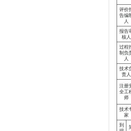
评价
告编
人
报告
核人
过程
制负
人
技术
责人
注册
全工
师
技术
家
到
现