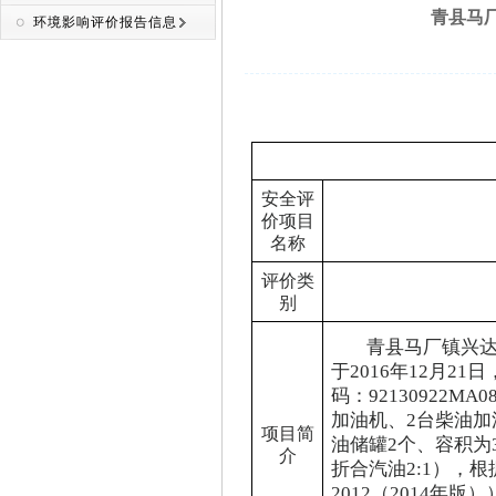
青县马厂
环境影响评价报告信息
安全评
价项目
名称
评价类
别
青县马厂镇兴
于
2016年12月
码：92130922
加油机、2台柴油加
项目简
油储罐2个、容积为
介
折合汽油2:1），根
2012（2014