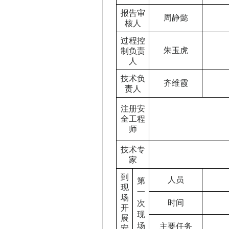
报告审
周静懿
核人
过程控
朱玉虎
制负责
人
技术负
齐维霞
责人
注册安
全工程
师
技术专
家
到
人员
第
现
一
场
时间
次
开
现
展
场
主要任务
安