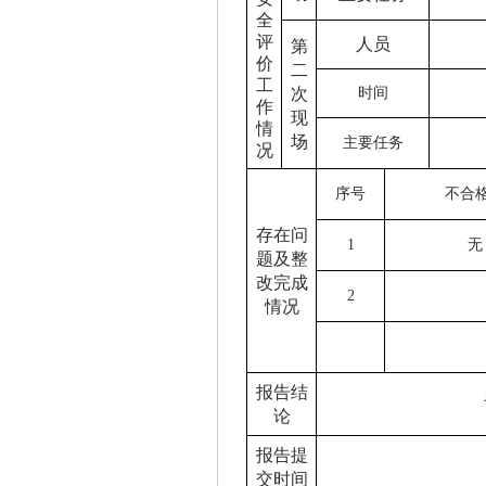
全
评
人员
第
价
二
工
次
时间
作
现
情
场
主要任务
况
序号
不合
存在问
1
无
题及整
改完成
2
情况
报告结
论
报告提
交时间