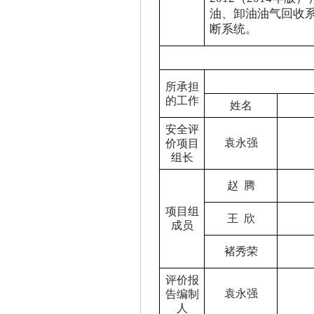
油、卸油油气回收
断系统。
所承担
的工作
姓名
安全评
袁永强
价项目
组长
赵
腾
项目组
王
欣
成员
褚秀荣
评价报
袁永强
告编制
人