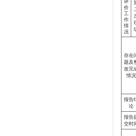
评
价
工
作
情
况
存在
题及
改完
情况
报告
论
报告
交时