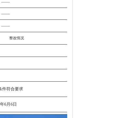
——
——
——
整改
情况
复查时间
条件符合要求
25年6月6日