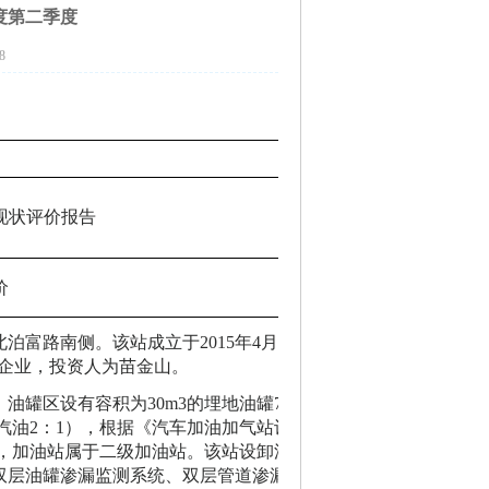
度第二季度
8
现状评价报告
价
北泊富路南侧。该站成立于
2015年4月23日，统一
人独资企业，投资人为苗金山。
油罐区设有容积为30m3的埋地油罐7个，其中4
合汽油2：1），根据《汽车加油加气站设计与施工
划分标准，加油站属于二级加油站。该站设卸油油气回
双层油罐渗漏监测系统、双层管道渗漏监测系统。