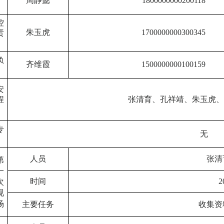
周静懿
1800000000200118
控
朱玉虎
1700000000300345
责
负
齐维霞
1500000000100159
安
程
张清育、孔祥靖、朱玉虎
专
无
人员
张清
第
一
时间
2
次
现
场
主要任务
收集资