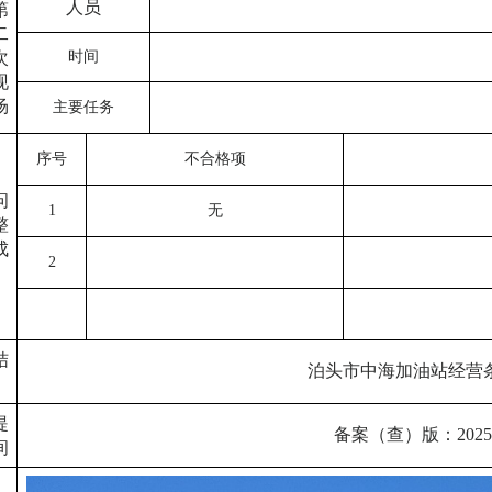
人员
第
二
次
时间
现
场
主要任务
序号
不合格项
问
1
无
整
成
2
结
泊头市中海
加油站经营
提
备案（查）版：
20
间