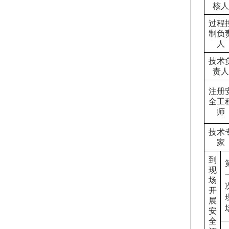
核人
过程
制负
人
技术
责人
注册
全工
师
技术
家
到
现
场
开
展
安
全