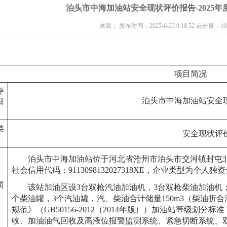
泊头市中海加油站安全现状评价报告-2025年
来源： 发布时间：2025-6-23 9:18:52 点击量：
10
项目简况
评
泊头市中海
加油站
安全
目
类
安全现状评
泊头市中海加油站位于河北省沧州市泊头市交河镇封屯
社会信用代码：9113098132027318XE，企业类型为个
简
该站加油区设
3台双枪汽油加油机，3台双枪柴油加油机；
个柴油罐，3个汽油罐，汽、柴油合计储量150m3（柴油折
规范》（GB50156-2012（2014年版））加油站等级
收、加油油气回收及高液位报警监测系统、紧急切断系统、