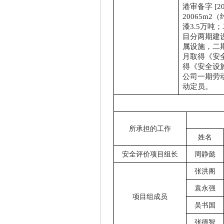
港审备字 [
20065m2（
漆
3.5万吨
目分两期建
属设施，二
月取得
《安
得《安全设
公司一期劳
动定员
。
所承担的工作
姓名
安全评价项目组长
周静懿
张洪阁
袁永强
项目组成员
吴书国
张德智